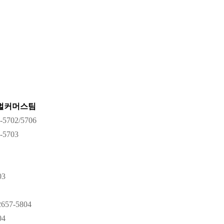
벌커머스팀
5702/5706
-5703
03
2657-
5804
04